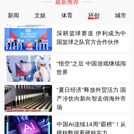
最新推荐
新闻
文娱
体育
环创
城市
深耕篮球赛道 伊利成为中
国篮球之队官方合作伙伴
“悟空”之后 中国游戏继续闯
世界
“夏日经济”释放外贸活力 国
产冷饮向新向智走俏海外市
场
中国AI连续14周“霸榜”！从
硬核数据看硬核实力