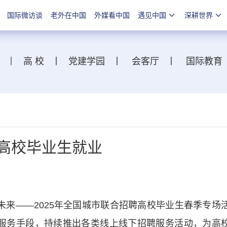
国际微访谈
老外在中国
外媒看中国
遇见中国
深耕世界
丨
高 校
丨
党建学园
丨
会客厅
丨
国际教育
力高校毕业生就业
——2025年全国城市联合招聘高校毕业生春季专场
服务手段，持续推出各类线上线下招聘服务活动，为高