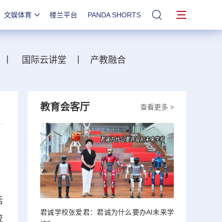
文娱体育
楼兰平台
PANDA SHORTS
站内搜索
丨
国际云讲堂
丨
产教融合
教育会客厅
查看更多 >
活
君诚学校张爱君：君诚为什么要办AI未来学
校