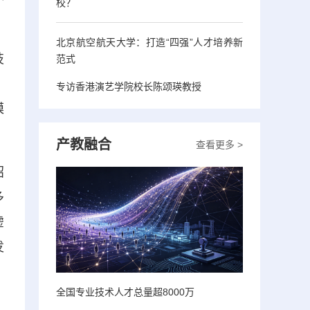
校？
北京航空航天大学：打造“四强”人才培养新
技
范式
。
专访香港演艺学院校长陈颂瑛教授
模
产教融合
查看更多 >
招
多
虚
发
全国专业技术人才总量超8000万