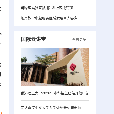
。
当物理实验室被“搬”进社区托管班
云
场景教学串起服务区域发展育人链条
集
国际云讲堂
查看更多 >
和
万
进
业
香港理工大学2026年本科招生已经开放申请
专访香港中文大学入学处处长刘善雅博士