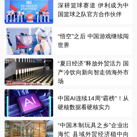
深耕篮球赛道 伊利成为中
国篮球之队官方合作伙伴
“悟空”之后 中国游戏继续闯
世界
“夏日经济”释放外贸活力 国
产冷饮向新向智走俏海外市
场
中国AI连续14周“霸榜”！从
硬核数据看硬核实力
“中国木制玩具之乡”企业出
海忙 县域外贸经济稳中向