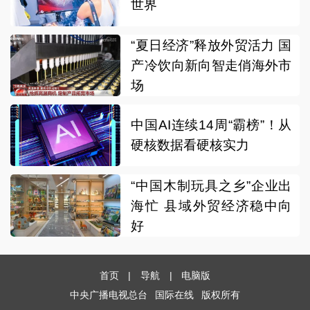
世界
“夏日经济”释放外贸活力 国
产冷饮向新向智走俏海外市
场
中国AI连续14周“霸榜”！从
硬核数据看硬核实力
“中国木制玩具之乡”企业出
海忙 县域外贸经济稳中向
好
首页
|
导航
|
电脑版
中央广播电视总台
国际在线
版权所有