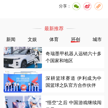
分享：
最新推荐
新闻
文娱
体育
环创
城市
奇瑞墨甲机器人远销六十多
个国家和地区
深耕篮球赛道 伊利成为中
国篮球之队官方合作伙伴
“悟空”之后 中国游戏继续闯