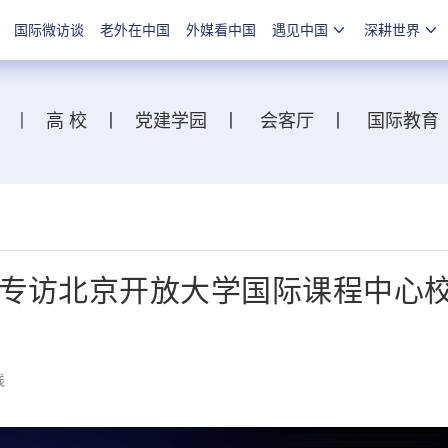
国际微访谈
老外在中国
外媒看中国
遇见中国
深耕世界
丨
高 校
丨
党建学园
丨
会客厅
丨
国际教育
|专访北京开放大学国际课程中心
线