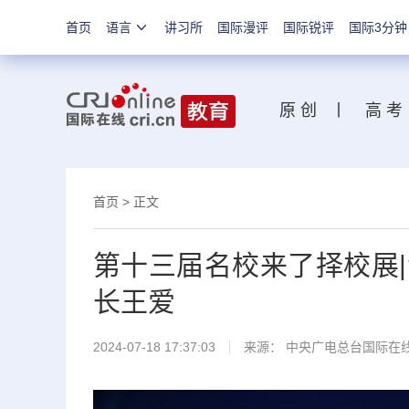
首页
语言
讲习所
国际漫评
国际锐评
国际3分钟
原 创
丨
高 考
首页
>
正文
第十三届名校来了择校展
长王爱
2024-07-18 17:37:03
来源： 中央广电总台国际在