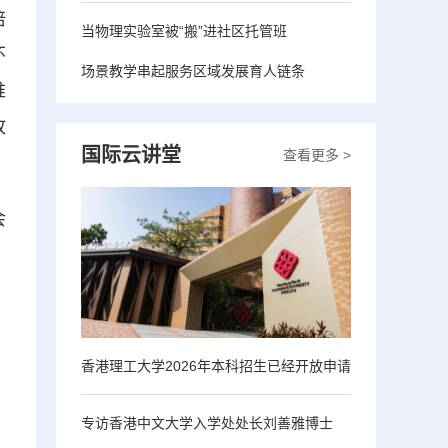
培
当物理实验室被“搬”进社区托管班
怀
场景教学串起服务区域发展育人链条
推
故
国际云讲堂
查看更多 >
会
香港理工大学2026年本科招生已经开放申请
专访香港中文大学入学处处长刘善雅博士