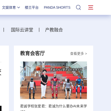
文娱体育
楼兰平台
PANDA SHORTS
站内搜索
丨
国际云讲堂
丨
产教融合
教育会客厅
查看更多 >
校
君诚学校张爱君：君诚为什么要办AI未来学