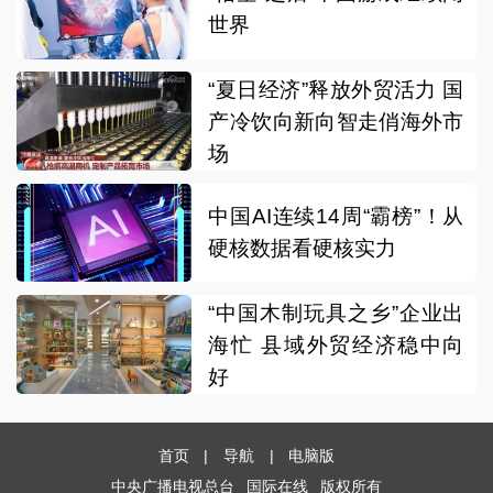
世界
“夏日经济”释放外贸活力 国
产冷饮向新向智走俏海外市
场
中国AI连续14周“霸榜”！从
硬核数据看硬核实力
“中国木制玩具之乡”企业出
海忙 县域外贸经济稳中向
好
首页
|
导航
|
电脑版
中央广播电视总台
国际在线
版权所有