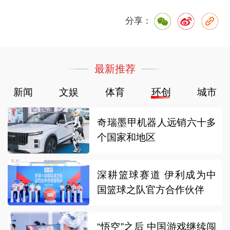
分享：
最新推荐
新闻
文娱
体育
环创
城市
奇瑞墨甲机器人远销六十多
个国家和地区
深耕篮球赛道 伊利成为中
国篮球之队官方合作伙伴
“悟空”之后 中国游戏继续闯