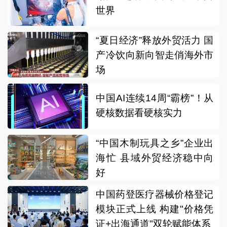
世界
“夏日经济”释放外贸活力 国
产冷饮向新向智走俏海外市
场
中国AI连续14周“霸榜”！从
硬核数据看硬核实力
“中国木制玩具之乡”企业出
海忙 县域外贸经济稳中向
好
中国药登医疗器械价格登记
模块正式上线 构建"价格凭
证+出海通道"双轮赋能体系