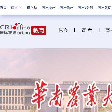
首页
语言
讲习所
国际漫评
国际锐评
国际3分钟
国际微访
原 创
丨
高 考
丨
高