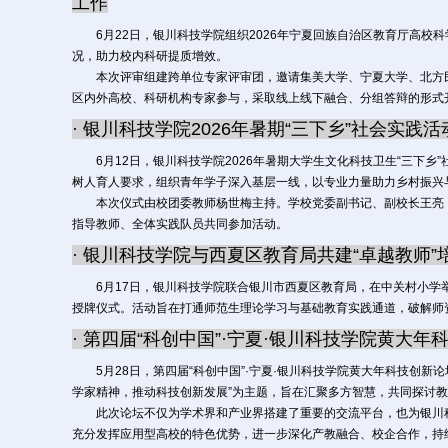
工作
6月22日，银川科技学院组织2026年宁夏回族自治区教育厅高校
况，助力校内科研提质增效。
本次评审组建跨单位专家评审团，邀请集美大学、宁夏大学、北方民
区内外高校、科研机构专家参与，采取线上线下融合、分组答辩的形式
· 银川科技学院2026年暑期“三下乡”社会实践
6月12日，银川科技学院2026年暑期大学生文化科技卫生“三下乡
树人育人要求，组织青年学子深入基层一线，以专业力量助力乡村振兴
本次仪式由校团委教师杨世梅主持。学校党委副书记、副校长王亮，
指导教师、全体实践队员共同参加活动。
·
银川科技学院与西夏区教育局共建“卓越教师”
6月17日，银川科技学院联合银川市西夏区教育局，在中关村小学举
授牌仪式。活动旨在打通师范生理论学习与基础教育实践通道，破解师
· 第四届“科创中国”·宁夏·银川科技学院黄大
5月28日，第四届“科创中国”·宁夏·银川科技学院黄大年科技创新
学家精神，推动科技创新发展”为主题，旨在汇聚多方智慧，共同探讨
此次论坛不仅为学术界和产业界搭建了重要的交流平台，也为银川科
充分发挥应用型高校的特色优势，进一步深化产教融合、校企合作，持