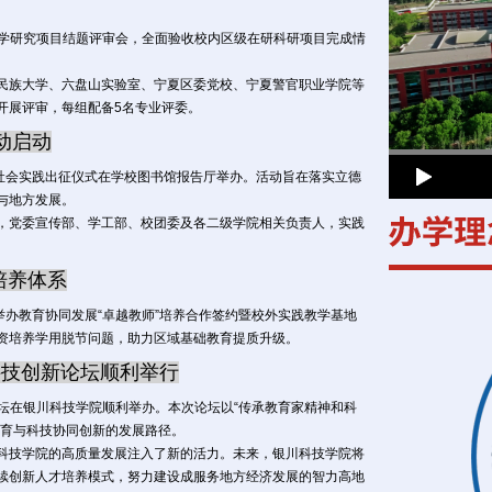
科学研究项目结题评审会，全面验收校内区级在研科研项目完成情
族大学、六盘山实验室、宁夏区委党校、宁夏警官职业学院等
开展评审，每组配备5名专业评委。
活动启动
”社会实践出征仪式在学校图书馆报告厅举办。活动旨在落实立德
与地方发展。
党委宣传部、学工部、校团委及各二级学院相关负责人，实践
培养体系
办教育协同发展“卓越教师”培养合作签约暨校外实践教学基地
资培养学用脱节问题，助力区域基础教育提质升级。
年科技创新论坛顺利举行
论坛在银川科技学院顺利举办。本次论坛以“传承教育家精神和科
教育与科技协同创新的发展路径。
技学院的高质量发展注入了新的活力。未来，银川科技学院将
续创新人才培养模式，努力建设成服务地方经济发展的智力高地