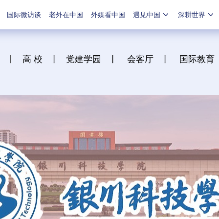
国际微访谈
老外在中国
外媒看中国
遇见中国
深耕世界
丨
高 校
丨
党建学园
丨
会客厅
丨
国际教育