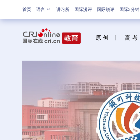
首页
语言
讲习所
国际漫评
国际锐评
国际3分钟
原 创
丨
高 考