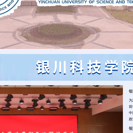
银
为
前
中
政
银