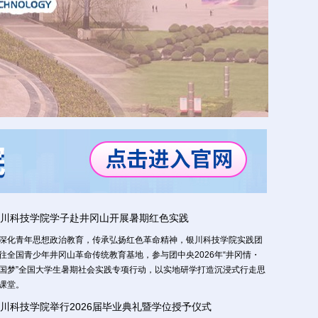
川科技学院学子赴井冈山开展暑期红色实践
深化青年思想政治教育，传承弘扬红色革命精神，银川科技学院实践团
往全国青少年井冈山革命传统教育基地，参与团中央2026年“井冈情・
国梦”全国大学生暑期社会实践专项行动，以实地研学打造沉浸式行走思
课堂。
川科技学院举行2026届毕业典礼暨学位授予仪式