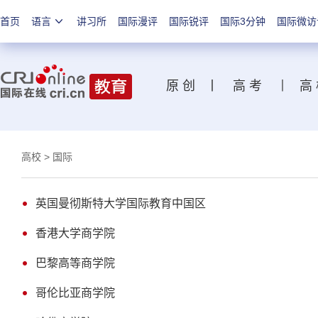
首页
语言
讲习所
国际漫评
国际锐评
国际3分钟
国际微访
原 创
丨
高 考
丨
高
高校
> 国际
英国曼彻斯特大学国际教育中国区
香港大学商学院
巴黎高等商学院
哥伦比亚商学院