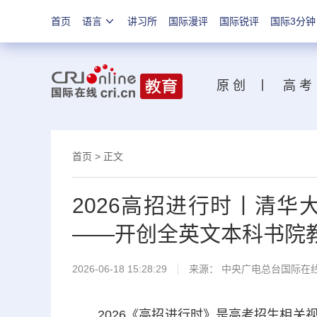
首页
语言
讲习所
国际漫评
国际锐评
国际3分钟
原 创
丨
高 考
首页
>
正文
2026高招进行时丨清华
——开创全英文本科书院
2026-06-18 15:28:29
来源： 中央广电总台国际在
2026《高招进行时》是高考招生相关视