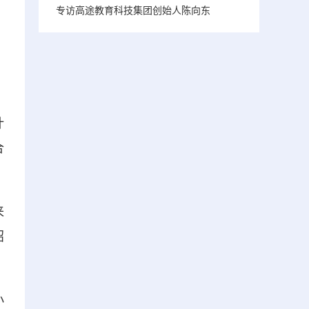
专访高途教育科技集团创始人陈向东
，
计
合
来
招
小