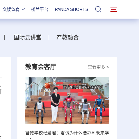
文娱体育
楼兰平台
PANDA SHORTS
站内搜索
丨
国际云讲堂
丨
产教融合
教育会客厅
查看更多 >
新
君诚学校张爱君：君诚为什么要办AI未来学
主