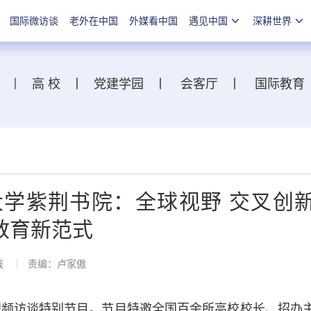
国际微访谈
老外在中国
外媒看中国
遇见中国
深耕世界
丨
高 校
丨
党建学园
丨
会客厅
丨
国际教育
大学紫荆书院：全球视野 交叉创
教育新范式
线
责编：卢家傲
频访谈特别节目。节目特邀全国百余所高校校长、招办