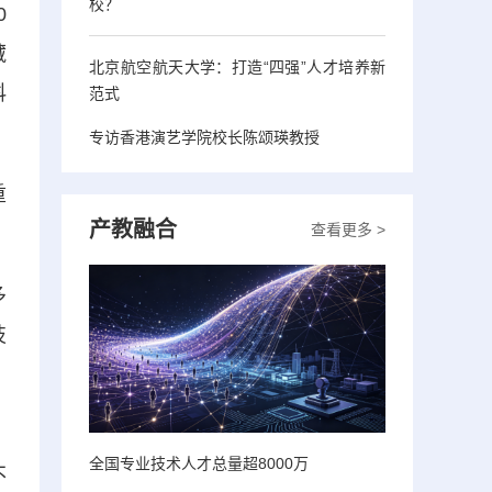
校？
0
藏
北京航空航天大学：打造“四强”人才培养新
科
范式
专访香港演艺学院校长陈颂瑛教授
重
产教融合
查看更多 >
多
技
，
全国专业技术人才总量超8000万
不