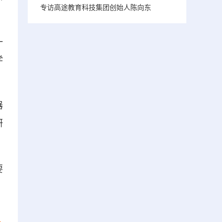
专访高途教育科技集团创始人陈向东
一
学
器
研
要