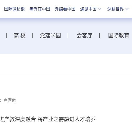
国际微访谈
老外在中国
外媒看中国
遇见中国
深耕世界
丨
高 校
丨
党建学园
丨
会客厅
丨
国际教育
：卢家傲
产教深度融合 将产业之需融进人才培养