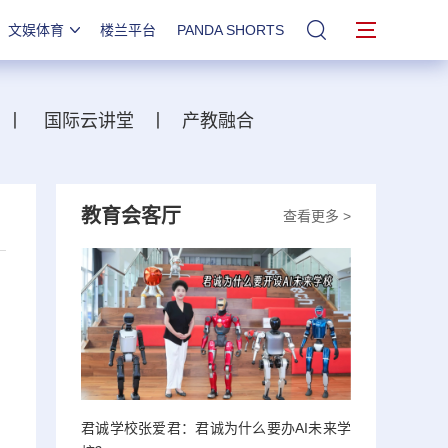
文娱体育
楼兰平台
PANDA SHORTS
站内搜索
丨
国际云讲堂
丨
产教融合
教育会客厅
查看更多 >
君诚学校张爱君：君诚为什么要办AI未来学