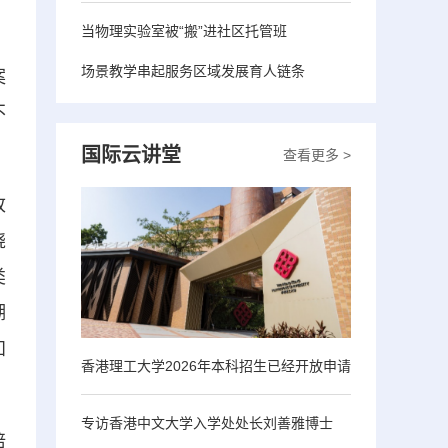
当物理实验室被“搬”进社区托管班
场景教学串起服务区域发展育人链条
案
不
国际云讲堂
查看更多 >
改
绕
类
湖
知
香港理工大学2026年本科招生已经开放申请
专访香港中文大学入学处处长刘善雅博士
培