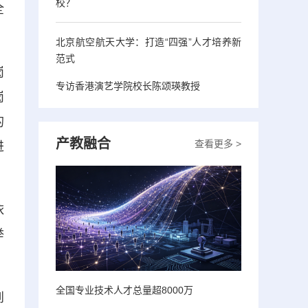
校？
全
北京航空航天大学：打造“四强”人才培养新
范式
岗
专访香港演艺学院校长陈颂瑛教授
岗
的
产教融合
查看更多 >
进
依
举
全国专业技术人才总量超8000万
到