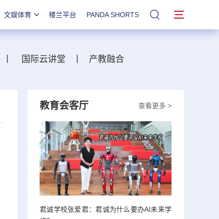
文娱体育
楼兰平台
PANDA SHORTS
站内搜索
丨
国际云讲堂
丨
产教融合
教育会客厅
查看更多 >
君诚学校张爱君：君诚为什么要办AI未来学