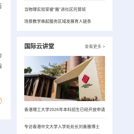
活
当物理实验室被“搬”进社区托管班
。
场景教学串起服务区域发展育人链条
、
国际云讲堂
查看更多 >
为
指
香港理工大学2026年本科招生已经开放申请
专访香港中文大学入学处处长刘善雅博士