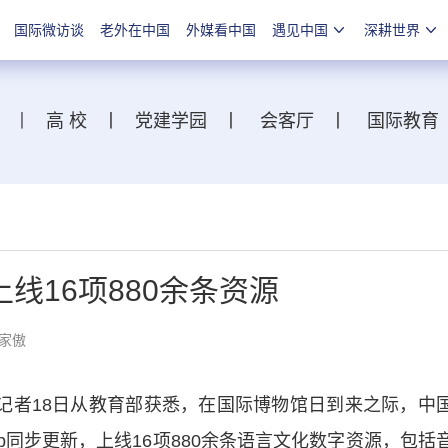
国际微访谈
老外在中国
外媒看中国
遇见中国
深耕世界
丨
高 校
丨
党建学园
丨
会客厅
丨
国际教育
线16项880余条资源
家傲
者18日从教育部获悉，在国际博物馆日到来之际，中
p同步更新，上线16项880余条语言文化数字资源，包括