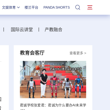
文娱体育
楼兰平台
PANDA SHORTS
站内搜索
丨
国际云讲堂
丨
产教融合
教育会客厅
查看更多 >
国
君诚学校张爱君：君诚为什么要办AI未来学
音