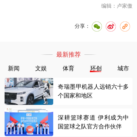
编辑：卢家傲
分享：
最新推荐
新闻
文娱
体育
环创
城市
奇瑞墨甲机器人远销六十多
个国家和地区
深耕篮球赛道 伊利成为中
国篮球之队官方合作伙伴