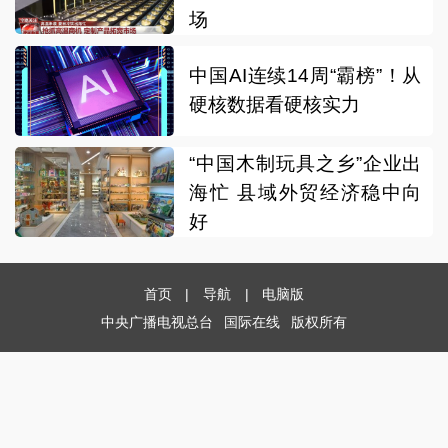
场
中国AI连续14周“霸榜”！从
硬核数据看硬核实力
“中国木制玩具之乡”企业出
海忙 县域外贸经济稳中向
好
首页
|
导航
|
电脑版
中央广播电视总台
国际在线
版权所有