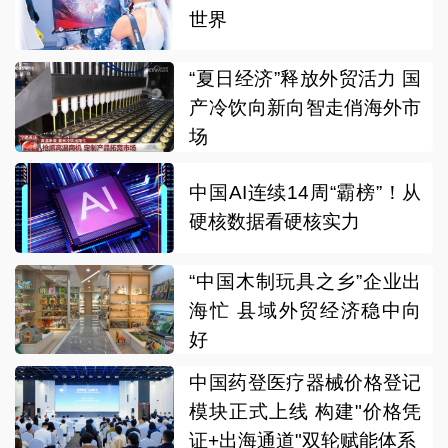
世界
“夏日经济”释放外贸活力 国
产冷饮向新向智走俏海外市
场
中国AI连续14周“霸榜”！从
硬核数据看硬核实力
“中国木制玩具之乡”企业出
海忙 县域外贸经济稳中向
好
中国药登医疗器械价格登记
模块正式上线 构建"价格凭
证+出海通道"双轮赋能体系