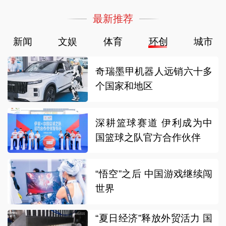
最新推荐
新闻
文娱
体育
环创
城市
奇瑞墨甲机器人远销六十多
个国家和地区
深耕篮球赛道 伊利成为中
国篮球之队官方合作伙伴
“悟空”之后 中国游戏继续闯
世界
“夏日经济”释放外贸活力 国