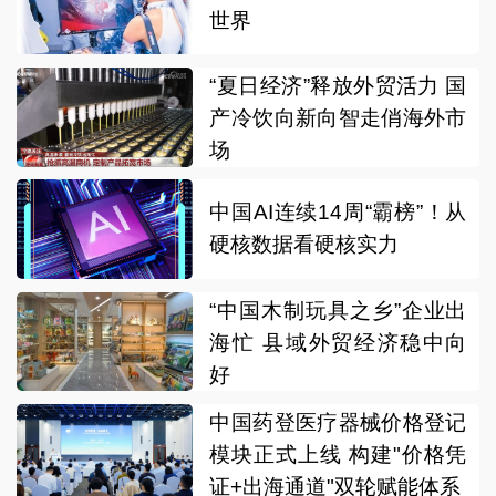
世界
“夏日经济”释放外贸活力 国
产冷饮向新向智走俏海外市
场
中国AI连续14周“霸榜”！从
硬核数据看硬核实力
“中国木制玩具之乡”企业出
海忙 县域外贸经济稳中向
好
中国药登医疗器械价格登记
模块正式上线 构建"价格凭
证+出海通道"双轮赋能体系